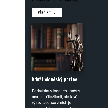
apartmánu nebo pozemku
právě tady. Jenže –
PŘEČÍST
indonéské právo je úplně
jiné než to české a kdo ho
nezná, může přijít o celé
úspory. Proto přináším
praktický přehled, jak
investovat na Bali bez
zbytečného rizika.
Když indonéský partner
selže: Jaké právní
Podnikání v Indonésii nabízí
nástroje mají zahraniční
mnoho příležitostí, ale také
investoři k dispozici?
výzev. Jednou z nich je