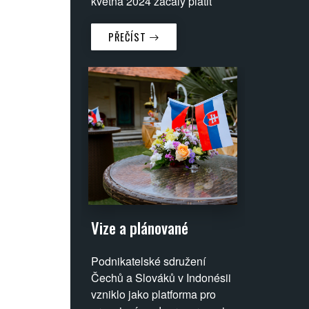
května 2024 začaly platit
zásadní změny,
které
přepracovávají
PŘEČÍST
stávající vízovou
strukturu
a přinášejí jasnější
pravidla jak pro zahraniční
návštěvníky, tak pro investory
a profesionály, kteří chtějí v
Indonésii dlouhodobě
působit.
Vize a plánované
činnosti
Podnikatelské sdružení
Podnikatelského
Čechů a Slováků v Indonésii
sdružení Čechů a
vzniklo jako platforma pro