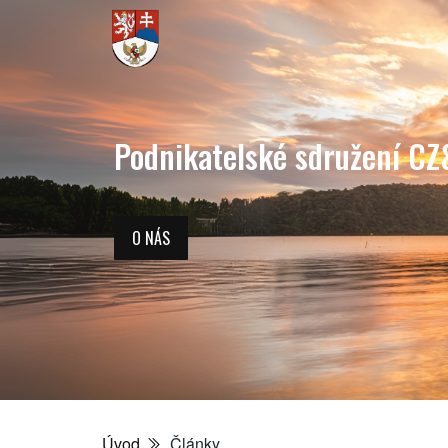
Podnikatelské sdružení CZ
O NÁS
Úvod
Články