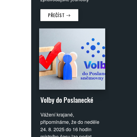
a podnikatele?
PPATK (Financial
Transaction Reports and
PŘEČÍST
Analysis Center). Ta
oznámila dočasné
zablokování přibližně 31
milionů tzv. „spících“
bankovních účtů. Cílem bylo
zabránit jejich možnému
zneužití k praní špinavých
peněz a online hazardu.
Volby do Poslanecké
sněmovny Parlamentu
Vážení krajané,
ČR 2025
připomínáme, že do neděle
24. 8. 2025 do 16 hodin
místního času lze podat